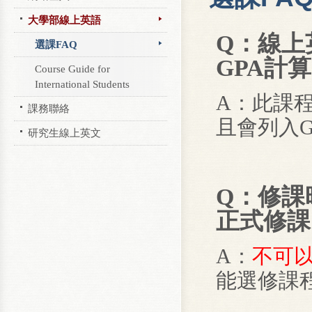
大學部線上英語
Q：線上
選課FAQ
GPA計
Course Guide for
International Students
A：此課
課務聯絡
且會列入G
研究生線上英文
Q：修課
正式修課
A：
不可
能選修課