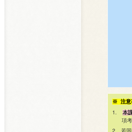
※ 注
1.
本
項
2.
若因