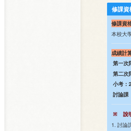
修課資
修課資
本校大
成績計
第一次
第二次
小考：2
討論課：
※
說
1. 討