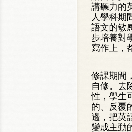
講聽力的
人學科期
語文的敏
步培養對
寫作上，
修課期間
自修。去
性，學生
的、反覆
邊，把英
變成主動