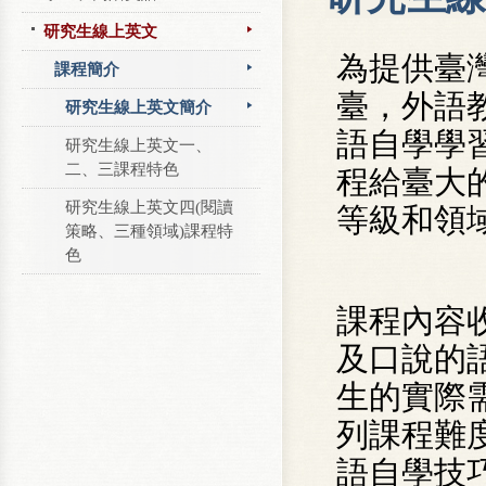
研究生線上英文
為提供臺
課程簡介
臺，外語
研究生線上英文簡介
語自學學
研究生線上英文一、
二、三課程特色
程給臺大
研究生線上英文四(閱讀
等級和領
策略、三種領域)課程特
色
課程內容
及口說的
生的實際
列課程難
語自學技